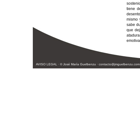
sosteni
tiene d
desento
mismo y
sabe du
que dej
atadura
emotiva
AVISO LEGAL
· © José María Guelbenzu ·
contacto@jmguelbenzu.com