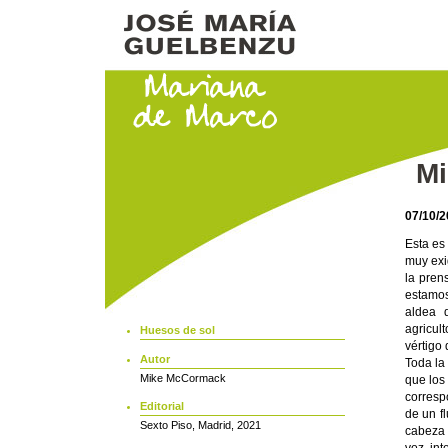
Mi
07/10/
Esta es
muy exi
la pren
estamos
aldea 
agricul
Huesos de sol
vértigo
Autor
Toda la 
Mike McCormack
que los 
corresp
Editorial
de un f
Sexto Piso, Madrid, 2021
cabeza 