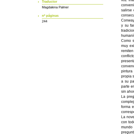
voz int
Traductor
conveni
Magdalena Palmer
salirse
consecu
nº páginas
Conway.
244
y su fa
tradic
humanís
Como se
muy exi
remiten
conflic
presen
convenc
pintura
propia 
a su pa
parte e
sin ahor
La preg
complej
forma e
corresp
La nove
con tod
mundo m
pregun