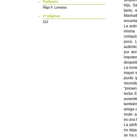
simplem
Traductor
hija, S
Íñigo F. Lomana
tanto,
Manhatt
nº páginas
encanta
112
La auto
misma 
compuls
poco. 
auténti
por don
impoten
despedi
La nove
mayor e
punto q
necesit
“presen
lector.
ausente
también
amiga d
rinde- a
es una h
La pérf
no deja
se ha c