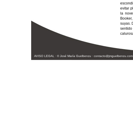
escondi
evitar 
la nove
Booker,
suyas. 
sentid
caluros
AVISO LEGAL
· © José María Guelbenzu ·
contacto@jmguelbenzu.com