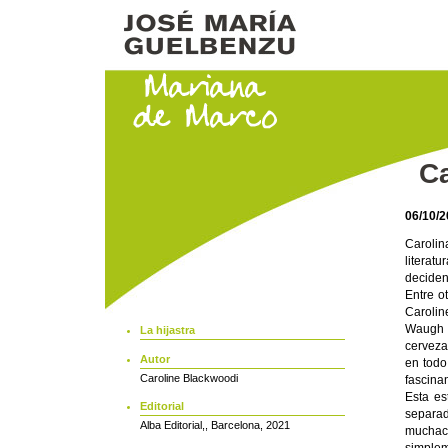
Ca
06/10/
Carolin
literat
deciden
Entre o
Carolin
Waugh 
La hijastra
cerveza
Autor
en todo
Caroline Blackwoodi
fascina
Esta es
Editorial
separa
Alba Editorial,, Barcelona, 2021
muchach