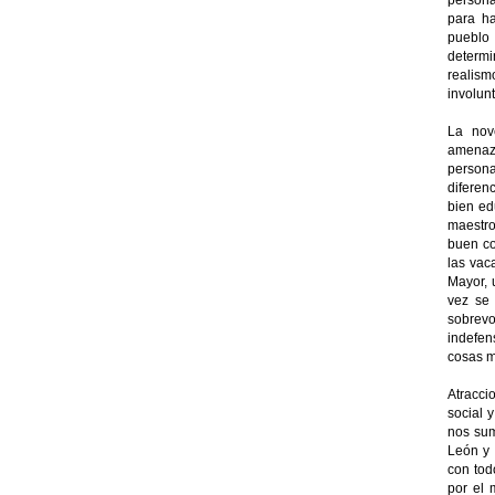
persona
para ha
pueblo
determi
realism
involun
La nov
amenaza
persona
diferen
bien ed
maestro
buen co
las vac
Mayor, 
vez se 
sobrev
indefen
cosas m
Atracci
social 
nos sum
León y
con tod
por el 