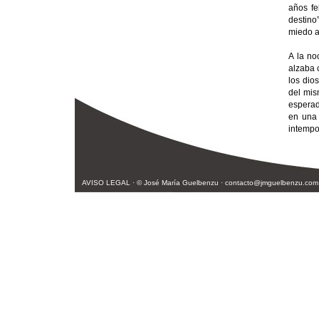
años fe
destino”
miedo a
A la no
alzaba 
los dio
del mis
esperad
en una 
intempo
AVISO LEGAL
· © José María Guelbenzu ·
contacto@jmguelbenzu.com