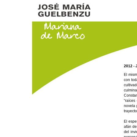
2012 -
El mism
con tod
cultiva
culmin
Constan
“raíces
novela 
trayecto
El espe
afán de
del inv